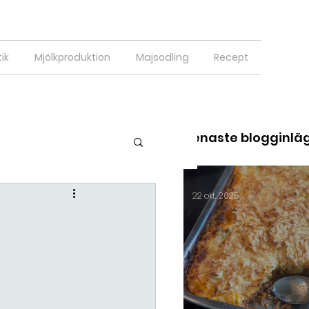
ik
Mjölkproduktion
Majsodling
Recept
Senaste blogginlä
22 okt. 2025