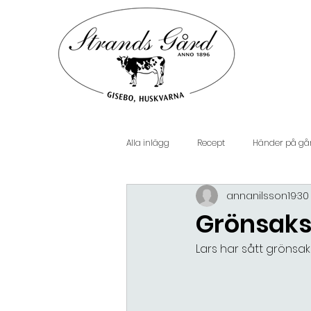
Alla inlägg
Recept
Händer på gå
annanilsson19
30 
Grönsakso
Lars har sått grönsak