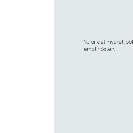
Nu är det mycket jobb
emot hösten.