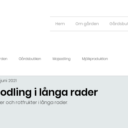
Hem
Om gården
Gårdsbut
rden
Gårdsbutiken
Majsodling
Mjölkproduktion
juni 2021
dling i långa rader
er och rotfrukter i långa rader.