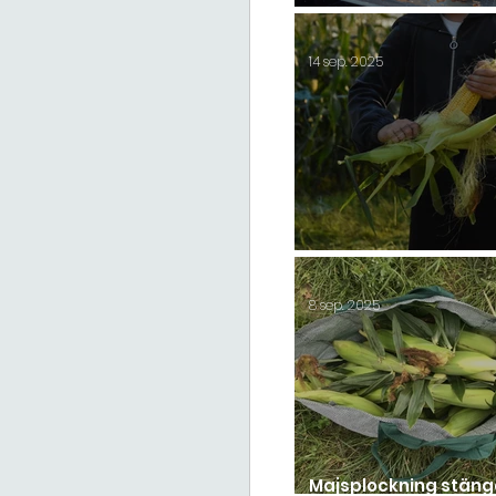
Shepherds paj
14 sep. 2025
Säsongsavslutning 2
8 sep. 2025
Majsplockning stän