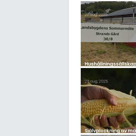
onsdag 10/9!
29 aug. 2025
Hushållningssällska
Sommarmöte 2025
20 aug. 2025
Självplockning av ma