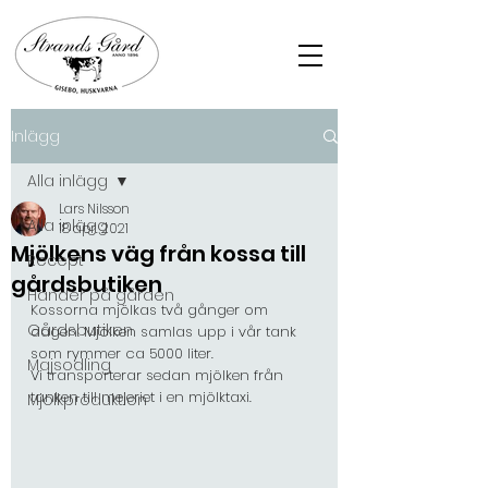
Inlägg
Alla inlägg
Lars Nilsson
Alla inlägg
18 apr. 2021
Mjölkens väg från kossa till
Recept
gårdsbutiken
Händer på gården
Kossorna mjölkas två gånger om 
Gårdsbutiken
dagen. Mjölken samlas upp i vår tank 
som rymmer ca 5000 liter.
Majsodling
Vi transporterar sedan mjölken från 
tanken till mejeriet i en mjölktaxi. 
Mjölkproduktion