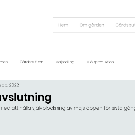
Hem
Om gården
Gårdsbut
rden
Gårdsbutiken
Majsodling
Mjölkproduktion
 sep. 2022
vslutning
 med att hålla självplockning av majs öppen för sista gån