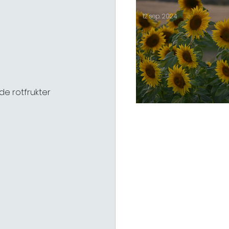
12 sep. 2024
de rotfrukter 
Öppen gård 14-15/9