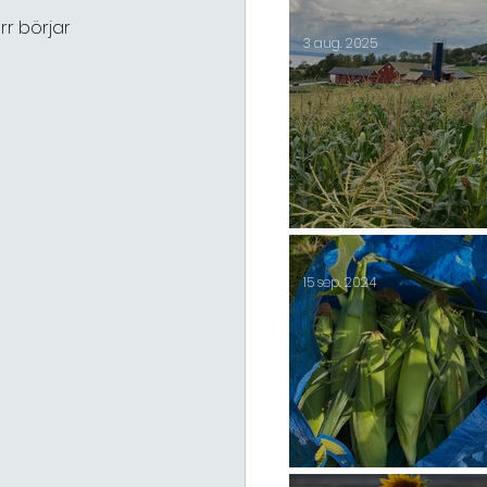
2025 start lördag 23/
r börjar 
3 aug. 2025
Majs 2025
15 sep. 2024
Majsen slut för i år 2