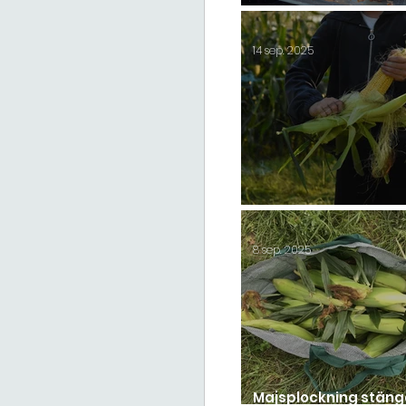
Shepherds paj
14 sep. 2025
Säsongsavslutning 2
8 sep. 2025
Majsplockning stän