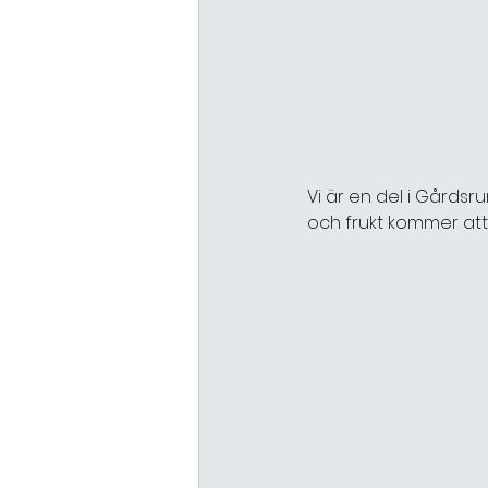
Vi är en del i Gårdsr
och frukt kommer att