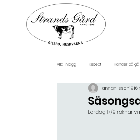
Alla inlägg
Recept
Händer på gå
annanilsson19
16
Säsongsa
Lördag 17/9 räknar vi