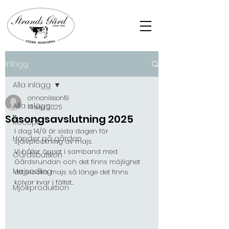
Inlägg
Alla inlägg
annanilsson19
Alla inlägg
14 sep. 2025
Säsongsavslutning 2025
Recept
I dag 14/9 är sista dagen för 
Händer på gården
självplockning av majs. 
Vi håller öppet i samband med 
Gårdsbutiken
Gårdsrundan och det finns möjlighet 
Majsodling
att plocka majs så länge det finns 
kolvar kvar i fältet..
Mjölkproduktion