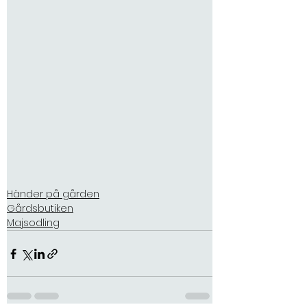
Senaste blogginläggen
22 okt. 2025
Händer på gården
Gårdsbutiken
Majsodling