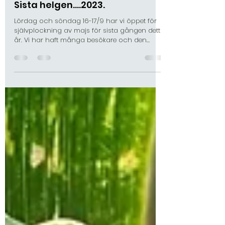
annanilsson19
15 sep. 2023
Sista helgen….2023.
Lördag och söndag 16-17/9 har vi öppet för
självplockning av majs för sista gången detta
år. Vi har haft många besökare och den
mogna...