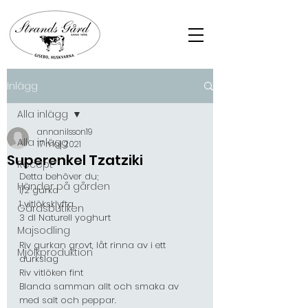
Inlägg
Alla inlägg
annanilsson19
Alla inlägg
17 maj 2021
Superenkel Tzatziki
Recept
Detta behöver du;
Händer på gården
1/2 gurka
1 vitlöksklyfta 
Gårdsbutiken
3 dl Naturell yoghurt 
Majsodling
Riv gurkan grovt, låt rinna av i ett 
Mjölkproduktion
durkslag 
Riv vitlöken fint
Blanda samman allt och smaka av 
med salt och peppar.