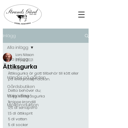
Inlägg
Alla inlägg
Lars Nilsson
Alla inlägg
26 juli 2021
Ättiksgurka
Recept
Ättiksgurka är gott tillbehör till kött eller 
Händer på gården
på leverpastejmackan. 
Gårdsbutiken
Detta behöver du;
Majsodling
1,5 kg Västeråsgurka 
1knippe krondill
Mjölkproduktion
0,5 dl senapsfrö 
1,5 dl ättiksprit 
5 dl vatten 
5 dl socker