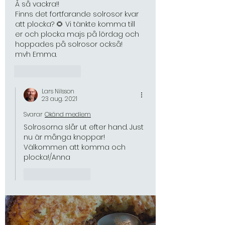
Å så vackra!! 
Finns det fortfarande solrosor kvar 
att plocka? 🌻 Vi tänkte komma till 
er och plocka majs på lördag och 
hoppades på solrosor också! 
mvh Emma.  
Gilla
Svara
Senaste blogginläggen
Lars Nilsson
23 aug. 2021
Svarar
Okänd medlem
22 okt. 2025
Solrosorna slår ut efter hand. Just 
nu är många knoppar!
Välkommen att komma och 
plocka!/Anna
Gilla
Svara