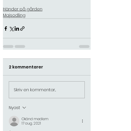
Händer på gården
Majsodling
2 kommentarer
Skriv en kommentar...
Nyast
Okänd medlem
17 aug. 2021