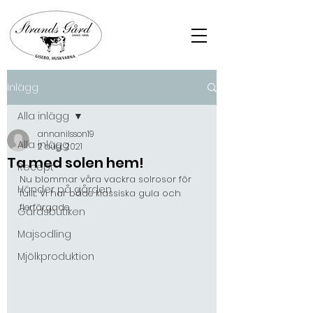
Inlägg
Alla inlägg
annanilsson19
Alla inlägg
2 aug. 2021
Ta med solen hem!
Recept
Nu blommar våra vackra solrosor för 
Händer på gården
fullt. Vi har både klassiska gula och 
flerfärgade. 
Gårdsbutiken
Majsodling
Mjölkproduktion