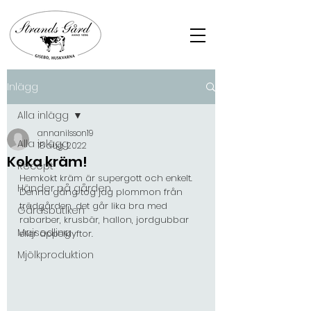
Inlägg
Alla inlägg
annanilsson19
Alla inlägg
18 aug. 2022
Koka kräm!
Recept
Hemkokt kräm är supergott och enkelt. 
Händer på gården
Denna gång tog jag plommon från 
trädgården, det går lika bra med 
Gårdsbutiken
rabarber, krusbär, hallon, jordgubbar 
Majsodling
eller äppelklyftor.
Mjölkproduktion