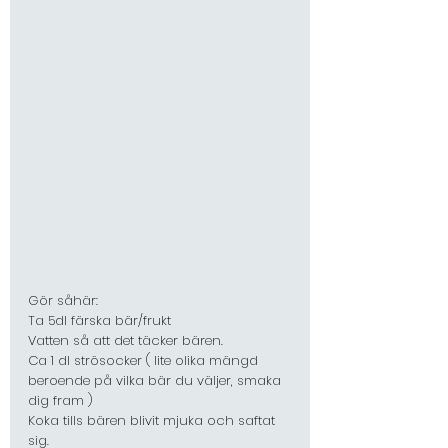
Gör såhär: 
Ta 5dl färska bär/frukt
Vatten så att det täcker bären.
Ca 1 dl strösocker ( lite olika mängd 
beroende på vilka bär du väljer, smaka 
dig fram )
Koka tills bären blivit mjuka och saftat 
sig.