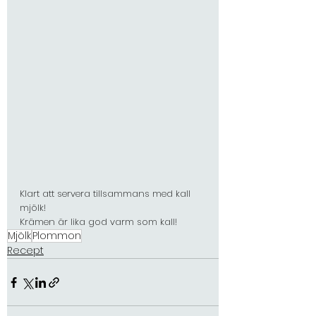
Senaste blogginläggen
22 okt. 2025
Klart att servera tillsammans med kall 
mjölk!
Krämen är lika god varm som kall!
Mjölk
Plommon
Recept