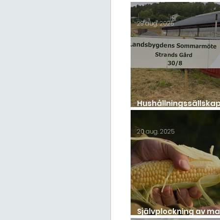
onsdag 10/9!
29 aug. 2025
Hushållningssällska
Sommarmöte 2025
20 aug. 2025
Självplockning av ma