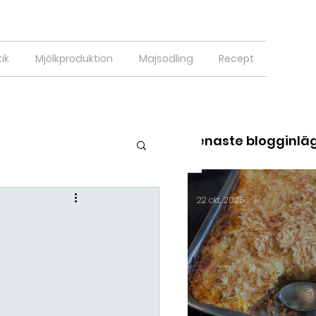
ik
Mjölkproduktion
Majsodling
Recept
Senaste blogginlä
22 okt. 2025