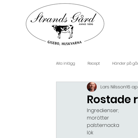
Alla inlägg
Recept
Händer på gå
Lars Nilsson
16 apr
Rostade r
Ingredienser;
morötter
palsternacka
lök