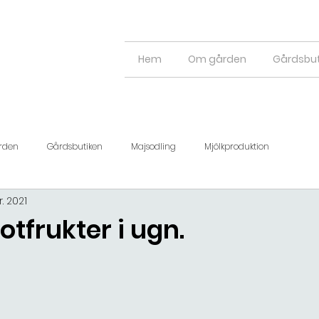
Hem
Om gården
Gårdsbut
rden
Gårdsbutiken
Majsodling
Mjölkproduktion
. 2021
otfrukter i ugn.