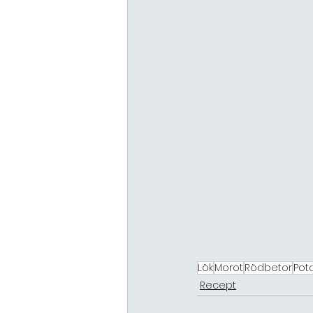
Lök
Morot
Rödbetor
Pota
Recept