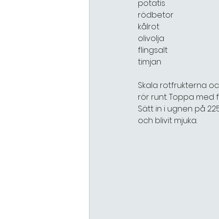
potatis
rödbetor
kålrot
olivolja
flingsalt
timjan
Skala rotfrukterna oc
rör runt. Toppa med fl
Sätt in i ugnen på 22
och blivit mjuka.